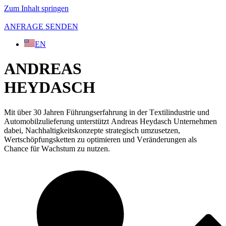
Zum Inhalt springen
ANFRAGE SENDEN
EN
ANDREAS
HEYDASCH
M
i
t
ü
b
e
r
3
0
J
a
h
r
e
n
F
ü
h
r
u
n
g
s
e
r
f
a
h
r
u
n
g
i
n
d
e
r
T
e
x
t
i
l
i
n
d
u
s
t
r
i
e
u
n
d
A
u
t
o
m
o
b
i
l
z
u
l
i
e
f
e
r
u
n
g
u
n
t
e
r
s
t
ü
t
z
t
A
n
d
r
e
a
s
H
e
y
d
a
s
c
h
U
n
t
e
r
n
e
h
m
e
n
d
a
b
e
i
,
N
a
c
h
h
a
l
t
i
g
k
e
i
t
s
k
o
n
z
e
p
t
e
s
t
r
a
t
e
g
i
s
c
h
u
m
z
u
s
e
t
z
e
n
,
W
e
r
t
s
c
h
ö
p
f
u
n
g
s
k
e
t
t
e
n
z
u
o
p
t
i
m
i
e
r
e
n
u
n
d
V
e
r
ä
n
d
e
r
u
n
g
e
n
a
l
s
C
h
a
n
c
e
f
ü
r
W
a
c
h
s
t
u
m
z
u
n
u
t
z
e
n
.